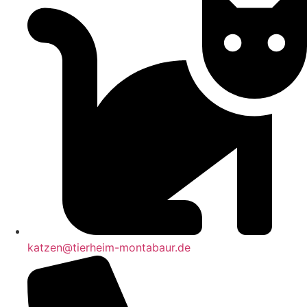
katzen@tierheim-montabaur.de