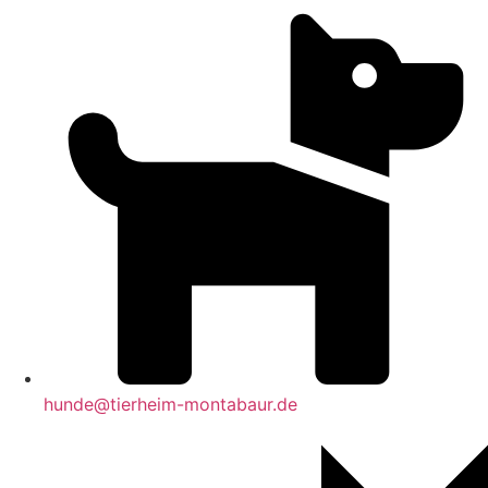
hunde@tierheim-montabaur.de