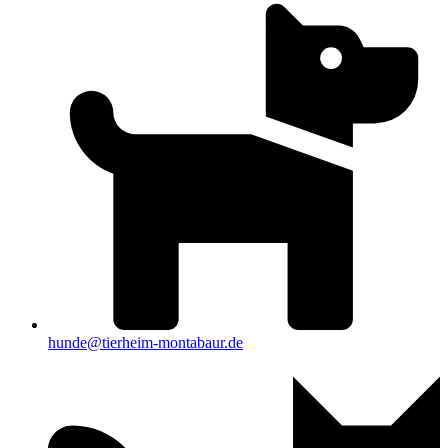
hunde@tierheim-montabaur.de