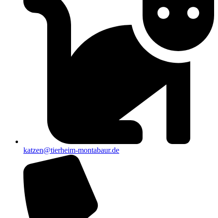
katzen@tierheim-montabaur.de