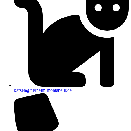
katzen@tierheim-montabaur.de