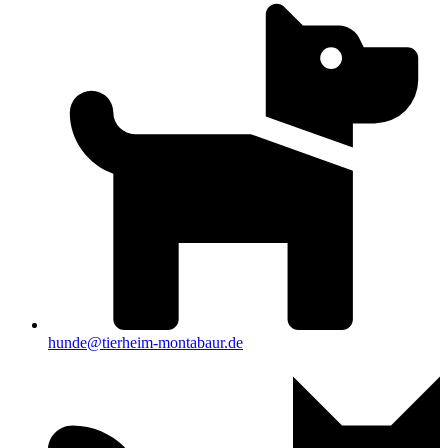
hunde@tierheim-montabaur.de