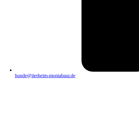
hunde@tierheim-montabaur.de