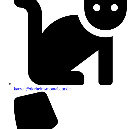
katzen@tierheim-montabaur.de