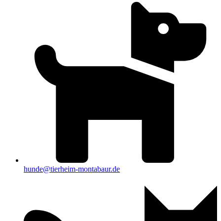
hunde@tierheim-montabaur.de