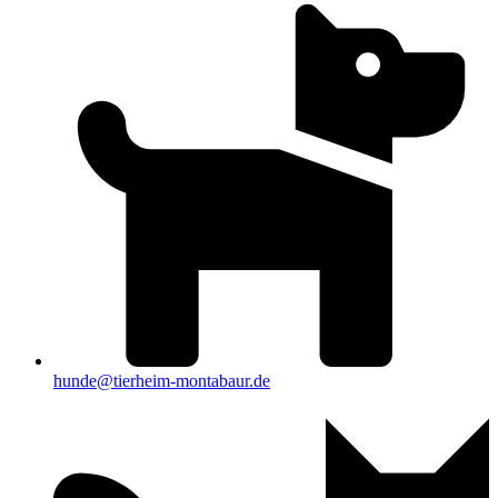
hunde@tierheim-montabaur.de