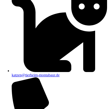
katzen@tierheim-montabaur.de