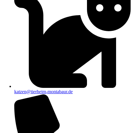
katzen@tierheim-montabaur.de