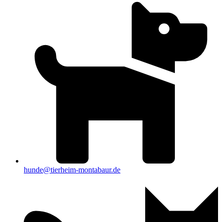
hunde@tierheim-montabaur.de