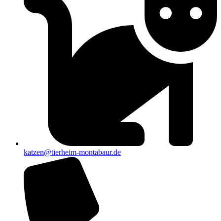
katzen@tierheim-montabaur.de