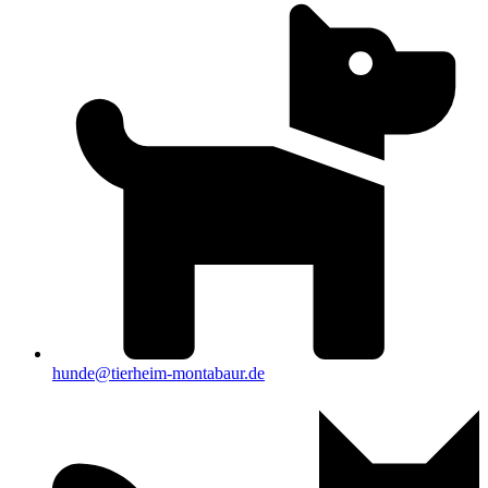
hunde@tierheim-montabaur.de