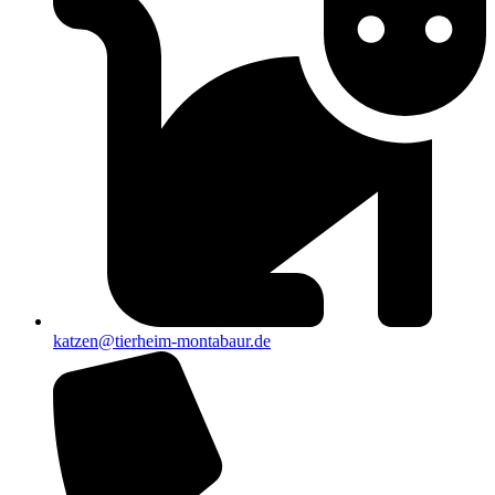
katzen@tierheim-montabaur.de