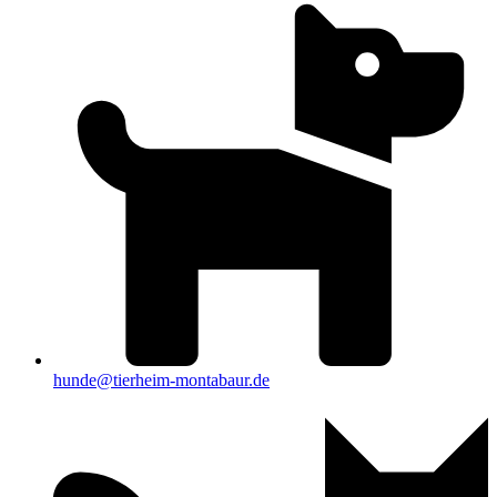
hunde@tierheim-montabaur.de