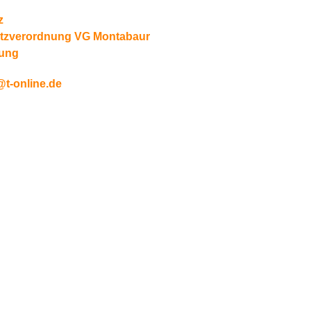
z
tzverordnung VG Montabaur
zung
t-online.de