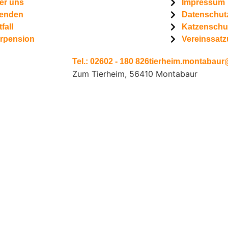
er uns
Impressum
enden
Datenschut
fall
Katzenschu
erpension
Vereinssat
Tel.: 02602 - 180 826
tierheim.montabaur@
Zum Tierheim, 56410 Montabaur