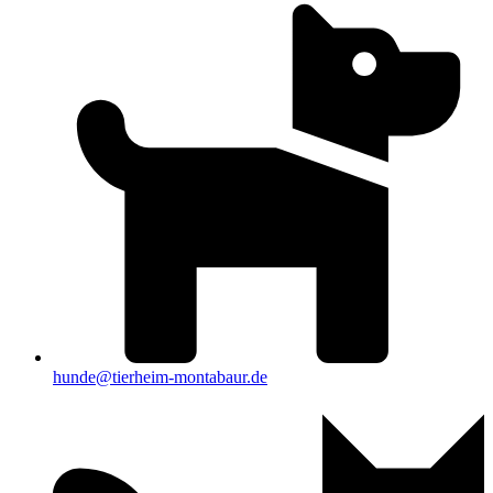
hunde@tierheim-montabaur.de