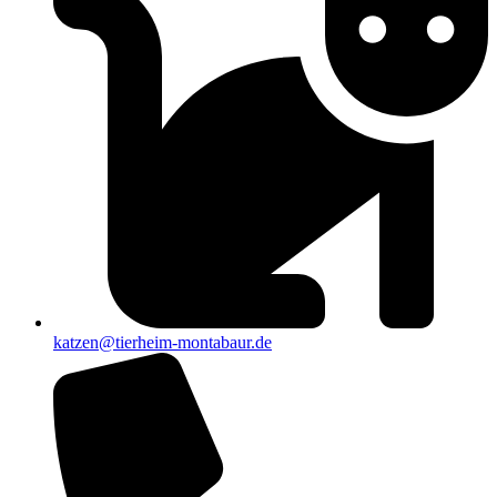
katzen@tierheim-montabaur.de