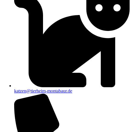
katzen@tierheim-montabaur.de