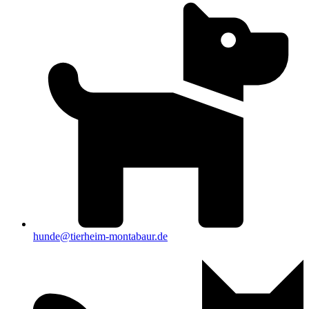
hunde@tierheim-montabaur.de