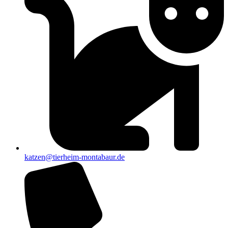
katzen@tierheim-montabaur.de