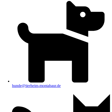
hunde@tierheim-montabaur.de