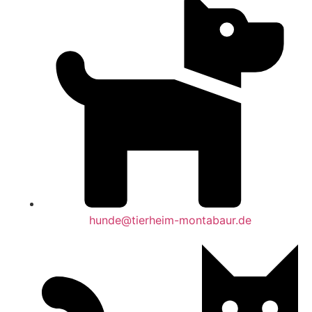
hunde@tierheim-montabaur.de