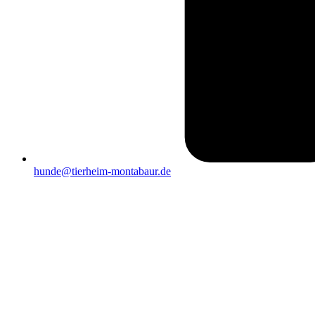
hunde@tierheim-montabaur.de