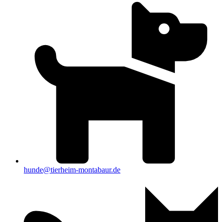
hunde@tierheim-montabaur.de