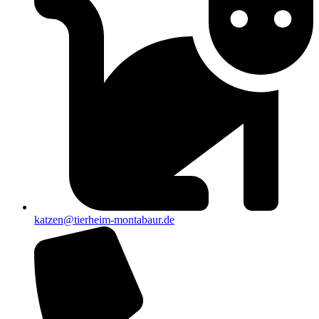
katzen@tierheim-montabaur.de