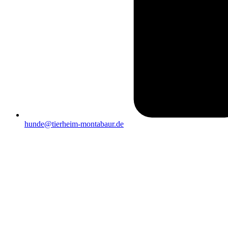
hunde@tierheim-montabaur.de