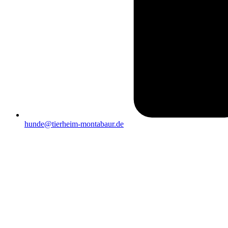
hunde@tierheim-montabaur.de