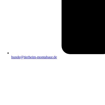
hunde@tierheim-montabaur.de