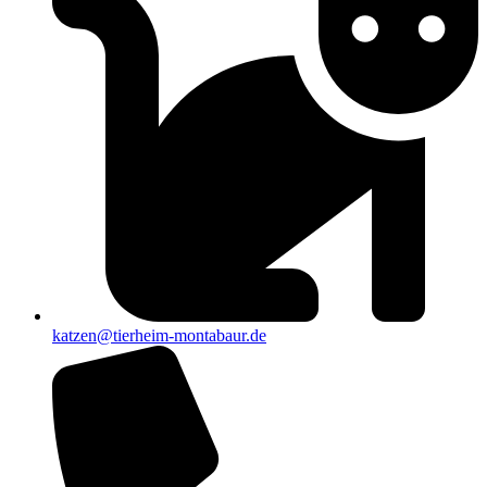
katzen@tierheim-montabaur.de