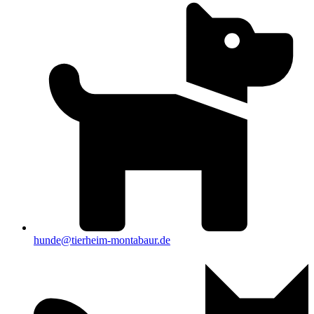
hunde@tierheim-montabaur.de