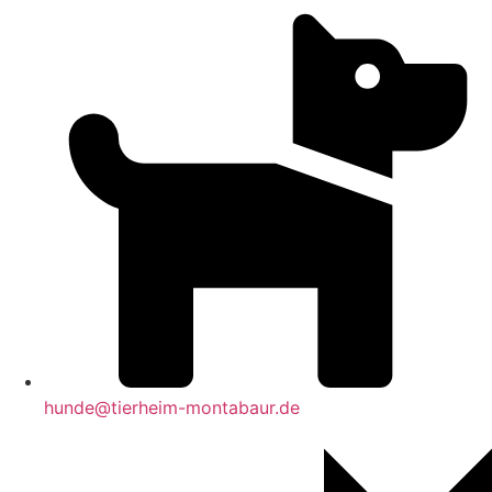
hunde@tierheim-montabaur.de