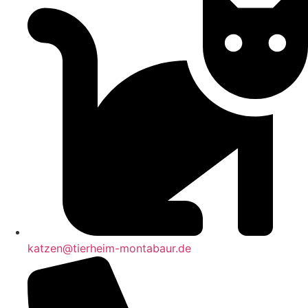
katzen@tierheim-montabaur.de