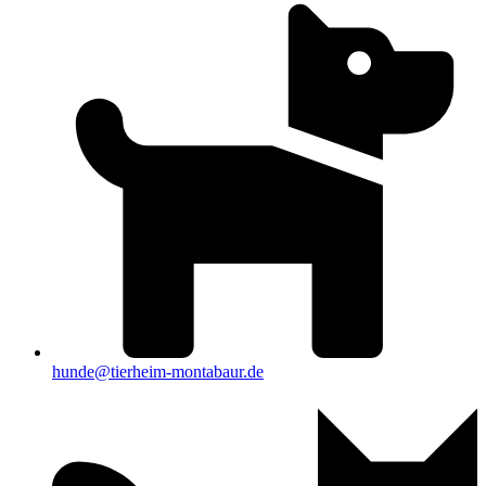
hunde@tierheim-montabaur.de