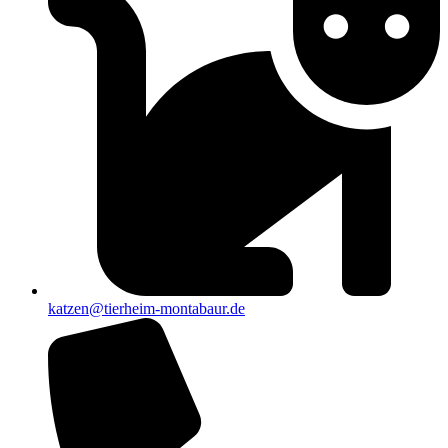
katzen@tierheim-montabaur.de