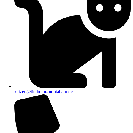
katzen@tierheim-montabaur.de