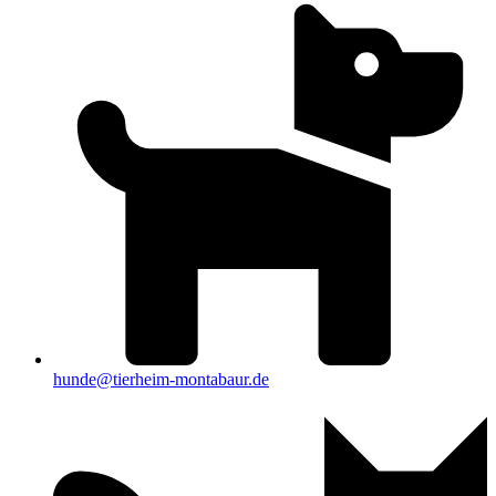
hunde@tierheim-montabaur.de