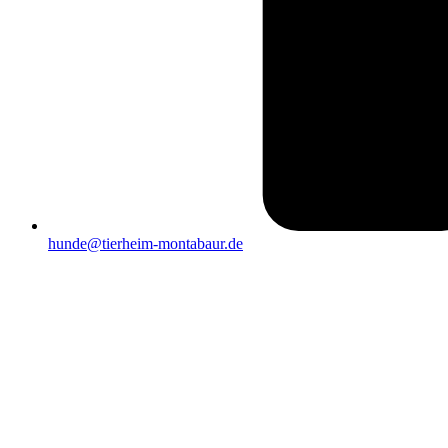
hunde@tierheim-montabaur.de