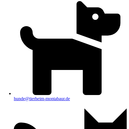
hunde@tierheim-montabaur.de