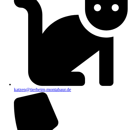
katzen@tierheim-montabaur.de