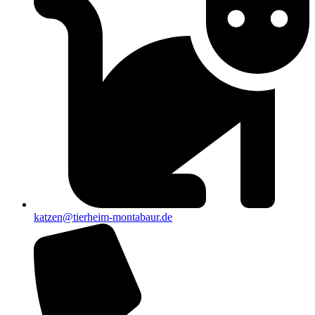
katzen@tierheim-montabaur.de