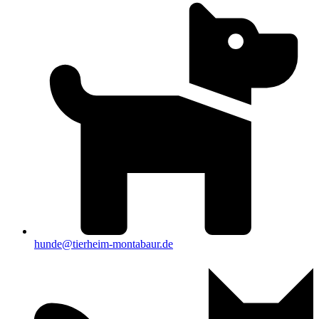
hunde@tierheim-montabaur.de