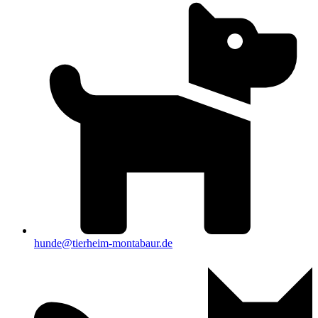
hunde@tierheim-montabaur.de