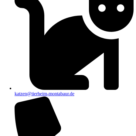
katzen@tierheim-montabaur.de