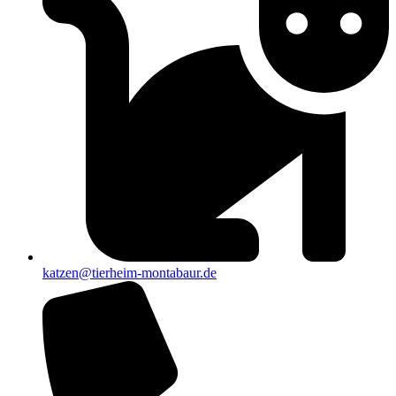
katzen@tierheim-montabaur.de