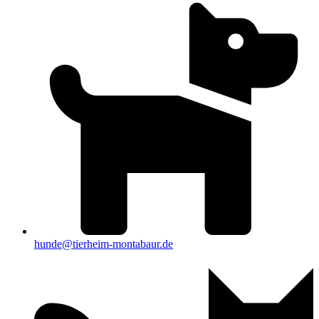
hunde@tierheim-montabaur.de