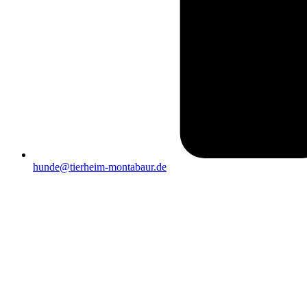
hunde@tierheim-montabaur.de