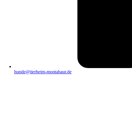
hunde@tierheim-montabaur.de