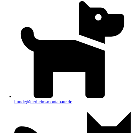
hunde@tierheim-montabaur.de