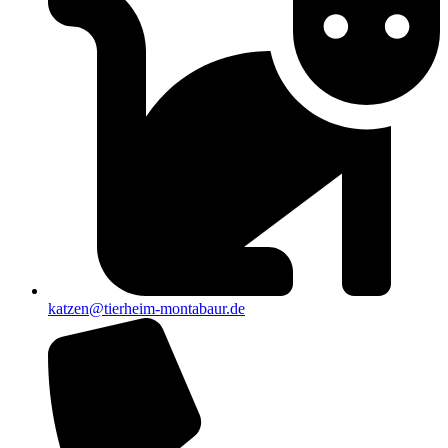
katzen@tierheim-montabaur.de