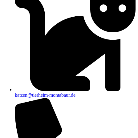
katzen@tierheim-montabaur.de