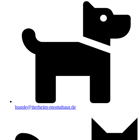
hunde@tierheim-montabaur.de