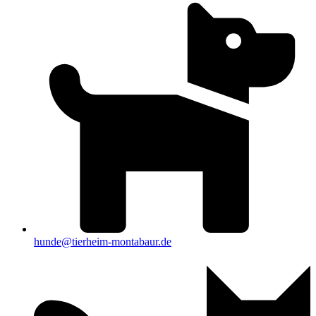
hunde@tierheim-montabaur.de