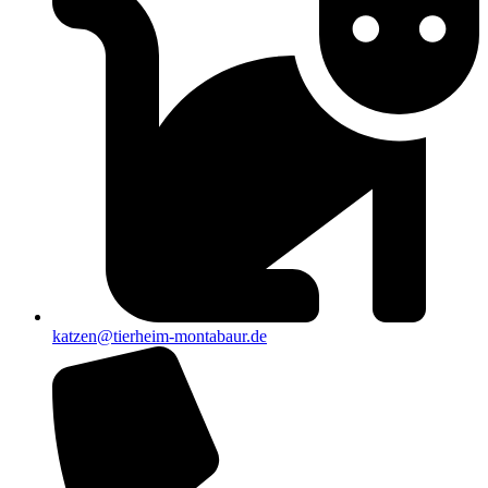
katzen@tierheim-montabaur.de