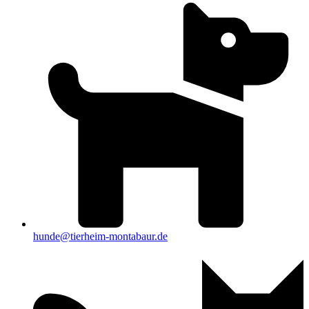
hunde@tierheim-montabaur.de