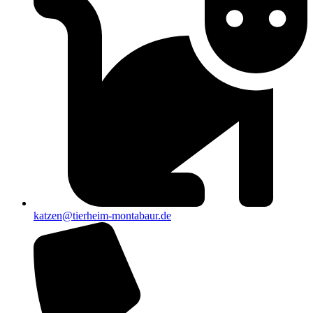
katzen@tierheim-montabaur.de