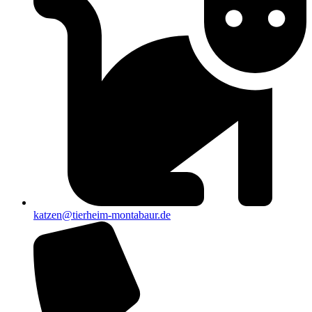
katzen@tierheim-montabaur.de