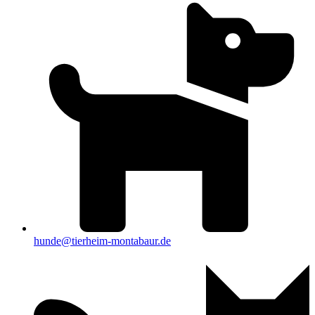
hunde@tierheim-montabaur.de