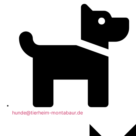
hunde@tierheim-montabaur.de