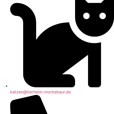
katzen@tierheim-montabaur.de