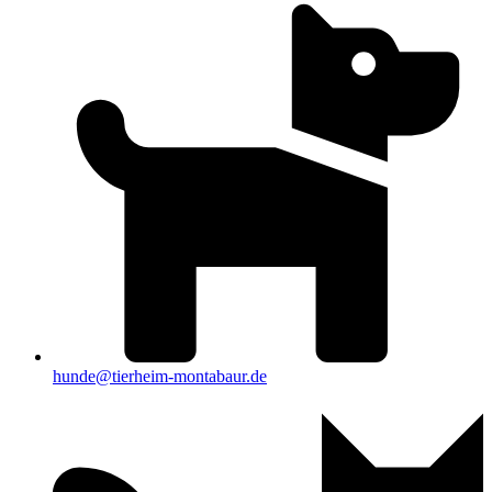
hunde@tierheim-montabaur.de