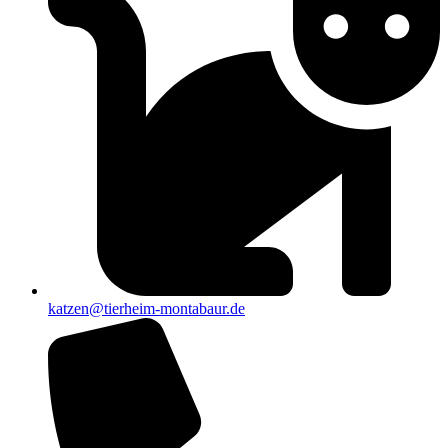
katzen@tierheim-montabaur.de