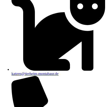
katzen@tierheim-montabaur.de