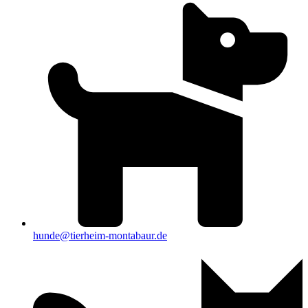
hunde@tierheim-montabaur.de