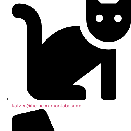
katzen@tierheim-montabaur.de