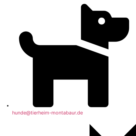
hunde@tierheim-montabaur.de