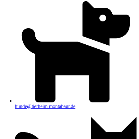
hunde@tierheim-montabaur.de