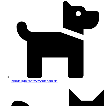
hunde@tierheim-montabaur.de