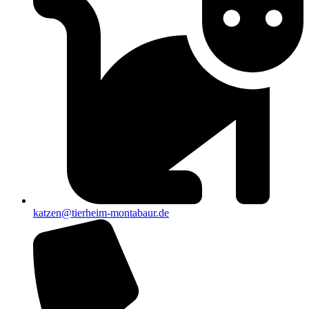
katzen@tierheim-montabaur.de