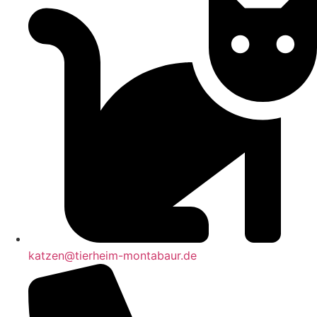
katzen@tierheim-montabaur.de