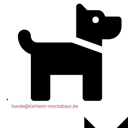
hunde@tierheim-montabaur.de