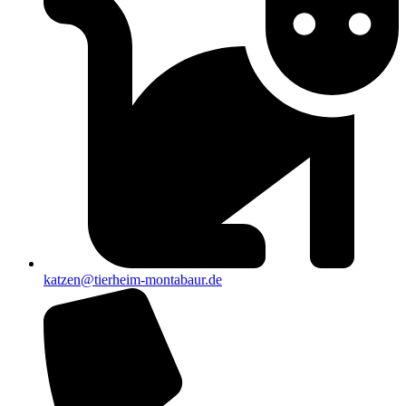
katzen@tierheim-montabaur.de