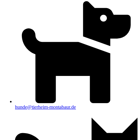
hunde@tierheim-montabaur.de