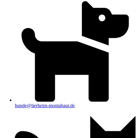
hunde@tierheim-montabaur.de