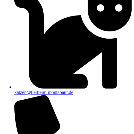
katzen@tierheim-montabaur.de