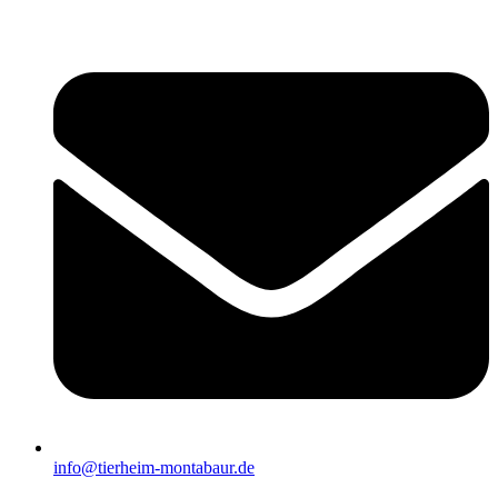
Zum
Inhalt
springen
info@tierheim-montabaur.de