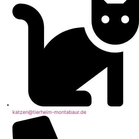
katzen@tierheim-montabaur.de