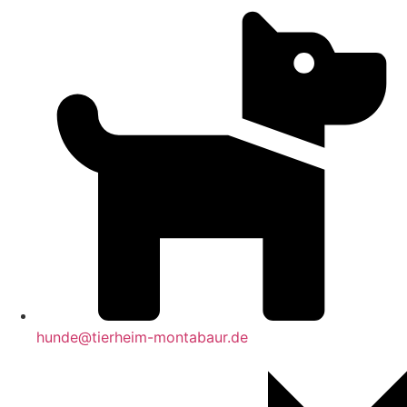
hunde@tierheim-montabaur.de