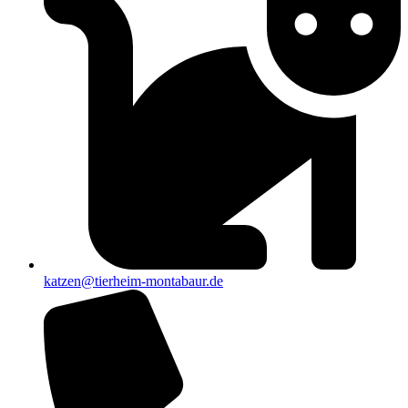
katzen@tierheim-montabaur.de