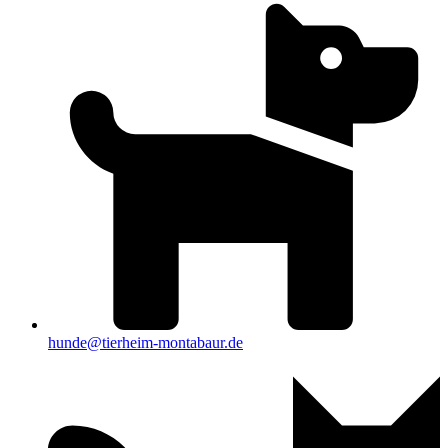
hunde@tierheim-montabaur.de