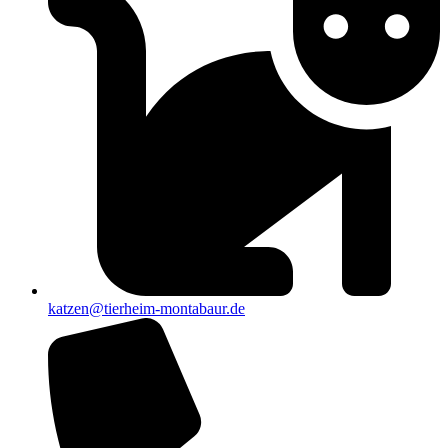
katzen@tierheim-montabaur.de