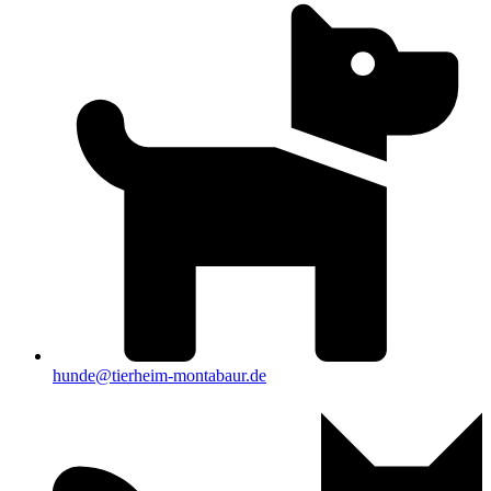
hunde@tierheim-montabaur.de