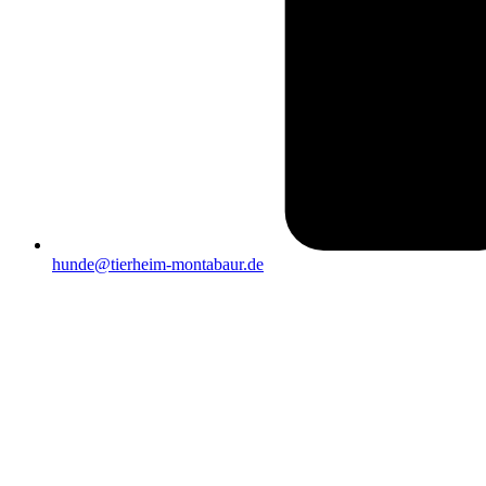
hunde@tierheim-montabaur.de