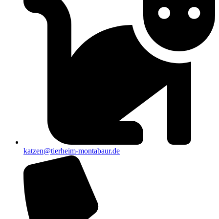
katzen@tierheim-montabaur.de