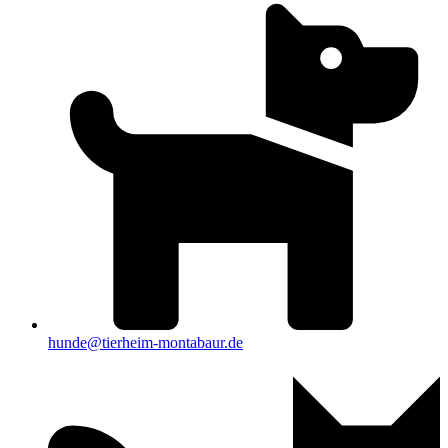
hunde@tierheim-montabaur.de